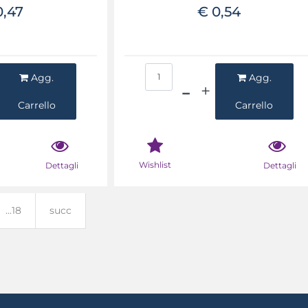
0,47
€ 0,54
ntità
Quantità
Agg.
Agg.
Carrello
Carrello
Wishlist
Dettagli
Dettagli
...18
succ