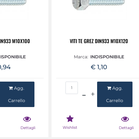
DIN933 M10X100
VITI TE GREZ DIN933 M10X120
ISPONIBILE
Marca:
INDISPONIBILE
0,94
€ 1,10
ntità
Quantità
Agg.
Agg.
Carrello
Carrello
Wishlist
Dettagli
Dettagli