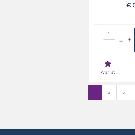
€ 
Qua
Wishlist
1
2
3