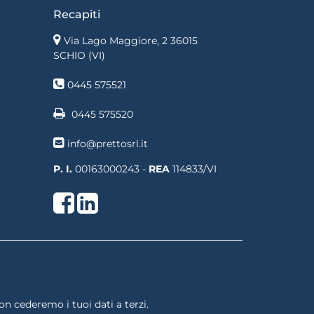
Recapiti
Via Lago Maggiore, 2 36015
SCHIO (VI)
0445 575521
0445 575520
info@prettosrl.it
P. I.
00163000243 -
REA
114833/VI
Facebook
LinkedIn
non cederemo i tuoi dati a terzi.