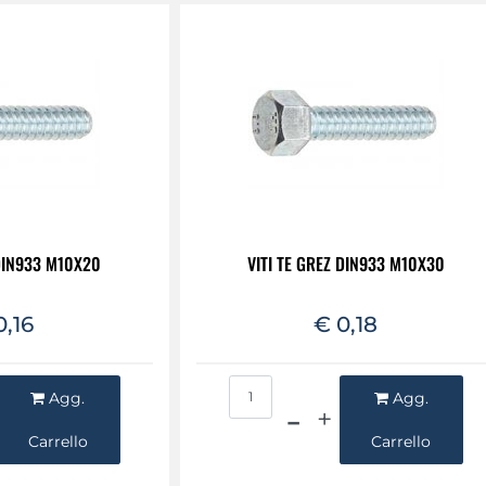
 DIN933 M10X20
VITI TE GREZ DIN933 M10X30
0,16
€ 0,18
ntità
Quantità
Agg.
Agg.
Carrello
Carrello