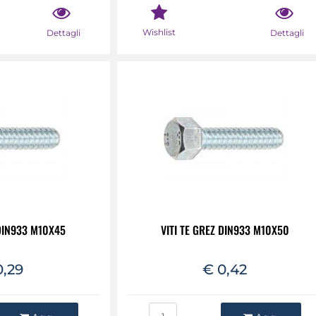
Wishlist
Dettagli
Dettagli
 DIN933 M10X45
VITI TE GREZ DIN933 M10X50
0,29
€ 0,42
ntità
Quantità