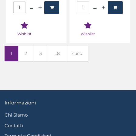
Quantità
Quantità
Wishlist
Wishlist
1
2
3
...8
succ
Informazioni
Chi Siamo
Contatti
Termini e Condizioni