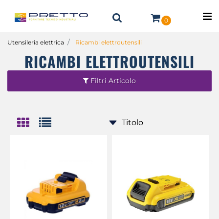
O
0
Utensileria elettrica
Ricambi elettroutensili
RICAMBI ELETTROUTENSILI
Filtri Articolo