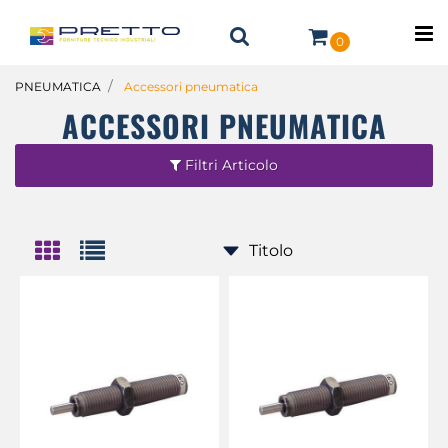
O
0
PNEUMATICA
Accessori pneumatica
ACCESSORI PNEUMATICA
Filtri Articolo