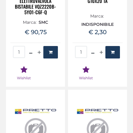
ELETTROVALVOLA
G10X20 1A
BISTABILE VQZ2220B-
5YO1-C6F-Q
Marca:
Marca:
SMC
INDISPONIBILE
€ 90,75
€ 2,30
Quantità
Quantità
Wishlist
Wishlist