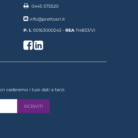
0445 575520
info@prettosrl.it
P. I.
00163000243 -
REA
114833/VI
Facebook
LinkedIn
non cederemo i tuoi dati a terzi.