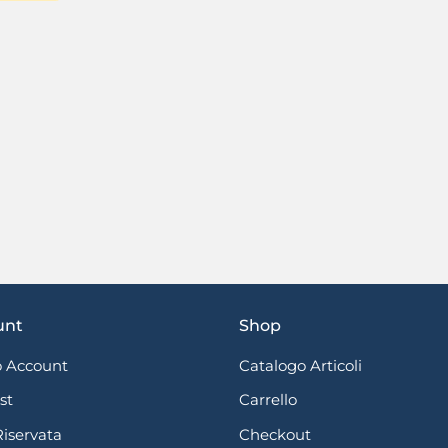
unt
Shop
 Account
Catalogo Articoli
st
Carrello
Riservata
Checkout