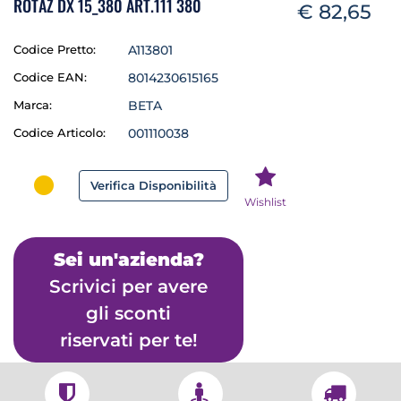
ROTAZ DX 15_380 ART.111 380
€ 82,65
Codice Pretto:
A113801
Codice EAN:
8014230615165
Marca:
BETA
Codice Articolo:
001110038
Verifica Disponibilità
Wishlist
Sei un'azienda?
Scrivici per avere
gli sconti
riservati per te!