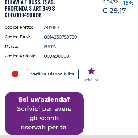
CHIAVI A T BUSS. ESAG.
€ 34,32
-15%
PROFONDA 8 ART.949 8
€ 29,17
COD.009490008
Codice Pretto:
A117167
Codice EAN:
8014230759739
Marca:
BETA
Codice Articolo:
009490008
Verifica Disponibilità
Wishlist
Sei un'azienda?
Scrivici per avere
gli sconti
riservati per te!