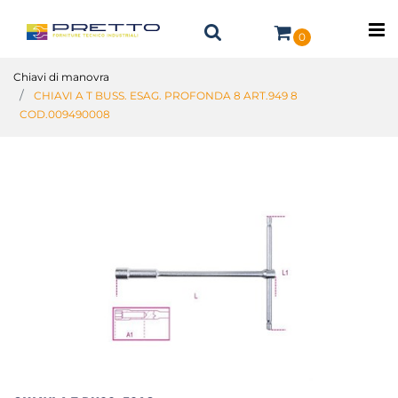
O
0
Chiavi di manovra
CHIAVI A T BUSS. ESAG. PROFONDA 8 ART.949 8
COD.009490008