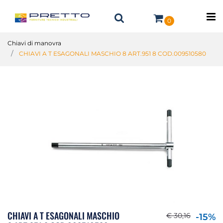
O
0
Chiavi di manovra
CHIAVI A T ESAGONALI MASCHIO 8 ART.951 8 COD.009510580
CHIAVI A T ESAGONALI MASCHIO
€ 30,16
-15%