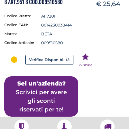
8 ART.951 8 COD.009510580
€ 25,64
Codice Pretto:
A117201
Codice EAN:
8014230038414
Marca:
BETA
Codice Articolo:
009510580
Verifica Disponibilità
Wishlist
Sei un'azienda?
Scrivici per avere
gli sconti
riservati per te!