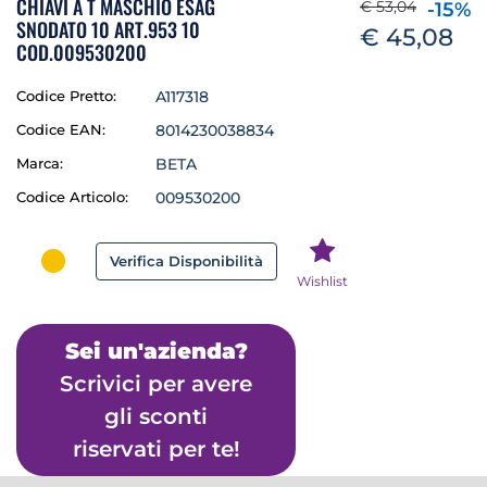
CHIAVI A T MASCHIO ESAG
€ 53,04
-15%
SNODATO 10 ART.953 10
€ 45,08
COD.009530200
Codice Pretto:
A117318
Codice EAN:
8014230038834
Marca:
BETA
Codice Articolo:
009530200
Verifica Disponibilità
Wishlist
Sei un'azienda?
Scrivici per avere
gli sconti
riservati per te!