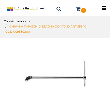
O
0
Chiavi di manovra
CHIAVI A T MASCHIO ESAG SNODATO 10 ART.953 10
COD.009530200