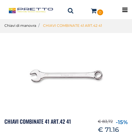
O
0
Chiavi di manovra
CHIAVI COMBINATE 41 ART.42 41
CHIAVI COMBINATE 41 ART.42 41
€ 83,72
-15%
€ 71,16