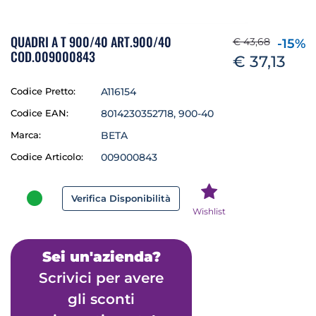
QUADRI A T 900/40 ART.900/40
€ 43,68
-15%
COD.009000843
€ 37,13
Codice Pretto:
A116154
Codice EAN:
8014230352718, 900-40
Marca:
BETA
Codice Articolo:
009000843
Verifica Disponibilità
Wishlist
Sei un'azienda?
Scrivici per avere
gli sconti