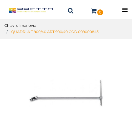
O
0
Chiavi di manovra
QUADRI A T 900/40 ART.900/40 COD.009000843