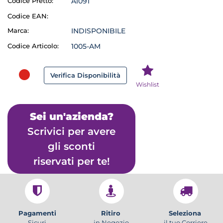
Codice Pretto:
A1091
Codice EAN:
Marca:
INDISPONIBILE
Codice Articolo:
1005-AM
Verifica Disponibilità
Wishlist
Sei un'azienda?
Scrivici per avere
gli sconti
riservati per te!
Pagamenti
Ritiro
Seleziona
Sicuri
in Negozio
il tuo Corriere