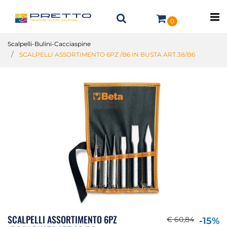
O
0
Scalpelli-Bulini-Cacciaspine
SCALPELLI ASSORTIMENTO 6PZ /B6 IN BUSTA ART.38/B6
SCALPELLI ASSORTIMENTO 6PZ
€ 60,84
-15%